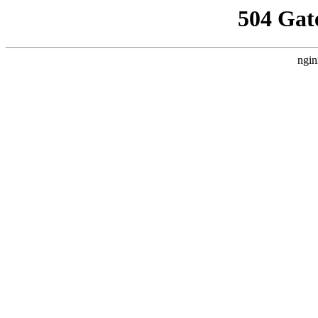
504 Gat
ngin