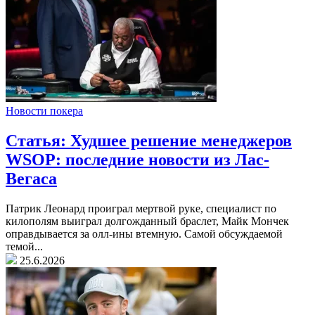
Новости покера
Статья: Худшее решение менеджеров
WSOP: последние новости из Лас-
Вегаса
Патрик Леонард проиграл мертвой руке, специалист по
килополям выиграл долгожданный браслет, Майк Мончек
оправдывается за олл-ины втемную. Самой обсуждаемой
темой...
25.6.2026