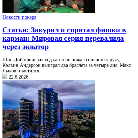
Новости покера
Статья: Закурил и спрятал фишки в
карман: Мировая серия перевалила
через экватор
Шон Диб проиграл хедз-ап и не пожал сопернику руку,
Кэлвин Андерсон выиграл два браслета за четыре дня, Макс
Лыков отметился...
22.6.2026