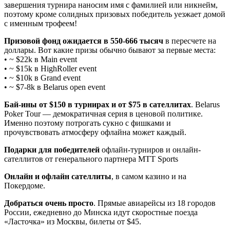
завершения турнира наносим имя с фамилией или никнейм,
поэтому кроме солидных призовых победитель уезжает домой
с именным трофеем!
Призовой фонд ожидается в 550-666 тысяч
в пересчете на
доллары. Вот какие призы обычно бывают за первые места:
• ~ $22k в Main event
• ~ $15k в HighRoller event
• ~ $10k в Grand event
• ~ $7-8k в Belarus open event
Бай-ины от $150 в турнирах и от $75 в сателлитах
. Belarus
Poker Tour — демократичная серия в ценовой политике.
Именно поэтому потрогать сукно с фишками и
прочувствовать атмосферу офлайна может каждый.
Подарки для победителей
офлайн-турниров и онлайн-
сателлитов от генерального партнера MTT Sports
Онлайн и офлайн сателлиты
, в самом казино и на
Покердоме.
Добраться очень просто
. Прямые авиарейсы из 18 городов
России, ежедневно до Минска идут скоростные поезда
«Ласточка» из Москвы, билеты от $45.