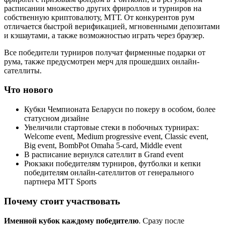
расписании множество других фрироллов и турниров на
собственную криптовалюту, МТТ. От конкурентов рум
отличается быстрой верификацией, мгновенными депозитами
и кэшаутами, а также возможностью играть через браузер.
Все победители турниров получат фирменные подарки от
рума, также предусмотрен мерч для прошедших онлайн-
сателлиты.
Что нового
Кубки Чемпионата Беларуси по покеру в особом, более
статусном дизайне
Увеличили стартовые стеки в побочных турнирах:
Welcome event, Medium progressive event, Classic event,
Big event, BombPot Omaha 5-card, Middle event
В расписание вернулся сателлит в Grand event
Рюкзаки победителям турниров, футболки и кепки
победителям онлайн-сателлитов от генерального
партнера MTT Sports
Почему стоит участвовать
Именной кубок каждому победителю
. Сразу после