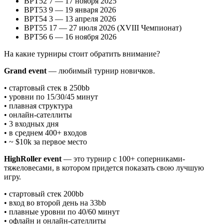
BPT52 7 — 17 ноября 2025
BPT53 9 — 19 января 2026
BPT54 3 — 13 апреля 2026
BPT55 17 — 27 июля 2026 (XVIII Чемпионат)
BPT56 6 — 16 ноября 2026
На какие турниры стоит обратить внимание?
Grand event
— любимый турнир новичков.
• стартовый стек в 250bb
• уровни по 15/30/45 минут
• плавная структура
• онлайн-сателлиты
• 3 входных дня
• в среднем 400+ входов
• ~ $10k за первое место
HighRoller event
— это турнир с 100+ соперниками-
тяжеловесами, в котором придется показать свою лучшую
игру.
• стартовый стек 200bb
• вход во второй день на 33bb
• плавные уровни по 40/60 минут
• офлайн и онлайн-сателлиты