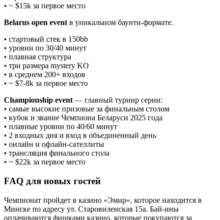
• ~ $15k за первое место
Belarus open event
в уникальном баунти-формате.
• стартовый стек в 150bb
• уровни по 30/40 минут
• плавная структура
• три размера mystery KO
• в среднем 200+ входов
• ~ $7-8k за первое место
Championship event
— главный турнир серии:
• самые высокие призовые за финальным столом
• кубок и звание Чемпиона Беларуси 2025 года
• плавные уровни по 40/60 минут
• 2 входных дня и вход в объединенный день
• онлайн и офлайн-сателлиты
• трансляция финального стола
• ~ $22k за первое место
FAQ для новых гостей
Чемпионат пройдет в казино «Эмир», которое находится в
Минске по адресу ул. Старовиленская 15а. Бай-ины
оплачиваются фишками казино, которые покупаются за