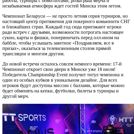
работы, турниры с бомб-потами, розыгрыш мерча и
незабываемая атмосфера ждет гостей Минска этим летом.
Чемпионат Беларуси — не просто летняя серия турниров, но
настоящий центр притяжения для покерного комьюнити СНГ
и ближайших стран. Каждый год сюда приезжают игроки
ради встреч с друзьями, возможности потрогать настоящее
сукно, карты и фишки, понервничать перед олл-ином на
баббле, чтобы услышать заветное «Поздравляем, все в
призах», оказаться за телевизионным столом прямой
трансляции и многим другим.
До новой встречи осталось совсем немного времени: 17-й
Чемпионат откроет свои двери в Минске уже 18 июля!
Победитель Championship Event получит титул чемпиона и
один из особых кубков в уникальном дизайне. Для всех
игроков будут доступны миссии с баллами, которые можно
будет обменять на кепки, футболки, билеты в турниры и
другой мерч.