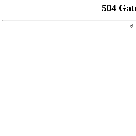
504 Gat
ngin