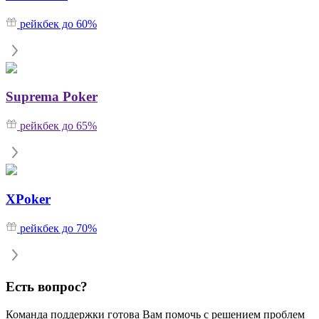
рейкбек до 60%
Suprema Poker
рейкбек до 65%
XPoker
рейкбек до 70%
Есть вопрос?
Команда поддержки готова Вам помочь с решением проблем