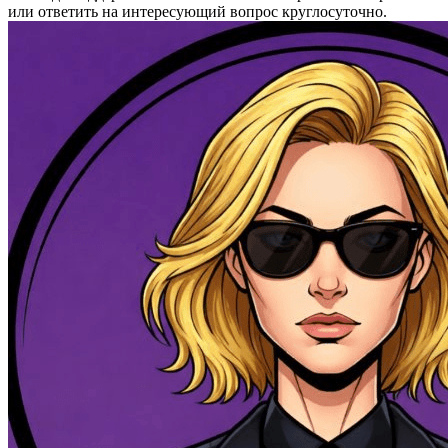
или ответить на интересующий вопрос круглосуточно.