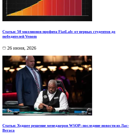
Статья: 50 миллионов профита FiatLab: от первых студентов до
победителей Venom
26 июня, 2026
Статья: Худшее решение менеджеров WSOP: последние новости из Лас-
Вегаса