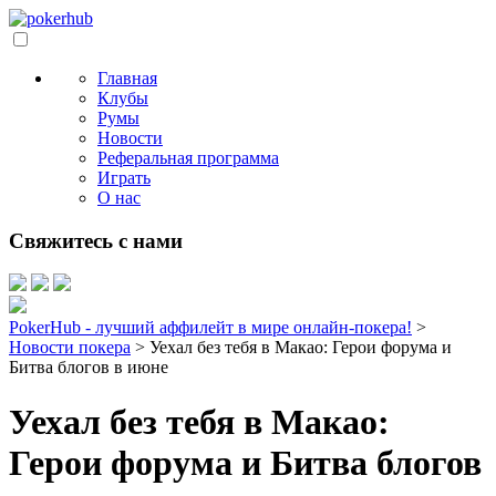
Главная
Клубы
Румы
Новости
Реферальная программа
Играть
О нас
Свяжитесь с нами
PokerHub - лучший аффилейт в мире онлайн-покера!
>
Новости покера
>
Уехал без тебя в Макао: Герои форума и
Битва блогов в июне
Уехал без тебя в Макао:
Герои форума и Битва блогов