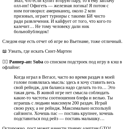
знал, что если купит вторую пару, то я ему заплачу
олл-ин! Офигеть — железная логика! Я потом с
ним поговорил: американец, около 2 млн
призовых, играет турниры с такими БИ чисто
ради развлечения. И кайфует от того, что кого-то
калечит… Hе тому человеку дали ник
больнойублюдок!
Следом еще есть отчет об игре во Вьетнаме, тоже отличный.
📖 Узнать, где искать Синт-Мартен
🏃‍♂️
Раннер-ап:
Suba
со списком подстроек под игру в кэш в
офлайне:
Когда играл в Вегасе, часто во время раздач в моей
голове появлялась мысль: здесь я хочу ставить весь
свой рейндж, для баланса надо сделать то-то… Это
такая дичь. В живой игре нет смысла соблюдать
какие-то частоты соотношения блефа и велью. Ты
играешь с людьми максимум 200 раздач. Играй
свою руку, а не рейндж. Максимально используй
сайзинги. Хочешь пас — поставь крупнее, хочешь
подставиться под рейз — поставь малышку…
Осторожно, пост может нанести травму адептам GTO!