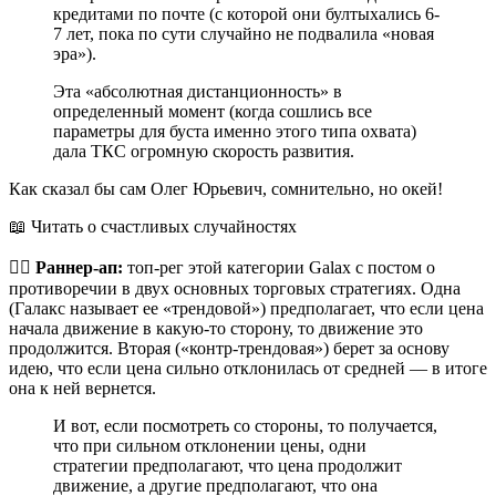
кредитами по почте (с которой они бултыхались 6-
7 лет, пока по сути случайно не подвалила «новая
эра»).
Эта «абсолютная дистанционность» в
определенный момент (когда сошлись все
параметры для буста именно этого типа охвата)
дала ТКС огромную скорость развития.
Как сказал бы сам Олег Юрьевич, сомнительно, но окей!
📖 Читать о счастливых случайностях
🏃‍♂️
Раннер-ап:
топ-рег этой категории Galax с постом о
противоречии в двух основных торговых стратегиях. Одна
(Галакс называет ее «трендовой») предполагает, что если цена
начала движение в какую-то сторону, то движение это
продолжится. Вторая («контр-трендовая») берет за основу
идею, что если цена сильно отклонилась от средней — в итоге
она к ней вернется.
И вот, если посмотреть со стороны, то получается,
что при сильном отклонении цены, одни
стратегии предполагают, что цена продолжит
движение, а другие предполагают, что она