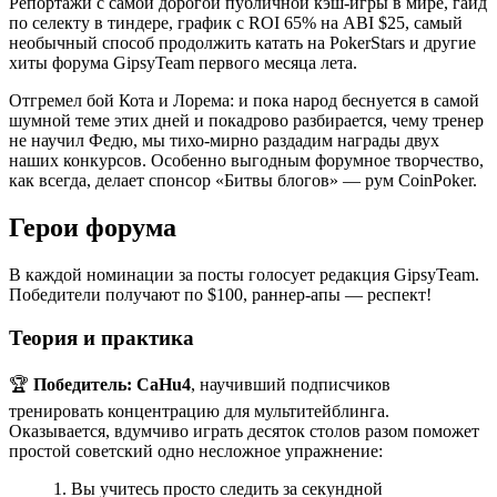
Репортажи с самой дорогой публичной кэш-игры в мире, гайд
по селекту в тиндере, график с ROI 65% на ABI $25, самый
необычный способ продолжить катать на PokerStars и другие
хиты форума GipsyTeam первого месяца лета.
Отгремел бой Кота и Лорема: и пока народ беснуется в самой
шумной теме этих дней и покадрово разбирается, чему тренер
не научил Федю, мы тихо-мирно раздадим награды двух
наших конкурсов. Особенно выгодным форумное творчество,
как всегда, делает спонсор «Битвы блогов» — рум CoinPoker.
Герои форума
В каждой номинации за посты голосует редакция GipsyTeam.
Победители получают по $100, раннер-апы — респект!
Теория и практика
🏆
Победитель:
CaHu4
, научивший подписчиков
тренировать концентрацию для мультитейблинга.
Оказывается, вдумчиво играть десяток столов разом поможет
простой советский одно несложное упражнение:
1. Вы учитесь просто следить за секундной