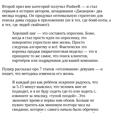
Второй приз вне категорий получил PusheeR — и стал
первым в истории автором, затащившим «Джокеров» два
месяца подряд. Он придумал оптимальную стратегию для
поиска дамы сердца в приложениях (не в тех, где бомб-поты, а
в тех, где людей свайпают):
Хороший шаг — это составить опросник. Боже,
когда я стал просто идти по опроснику, это
невероятно упростило мне жизнь. Просто
следуешь алгоритму и всё. Фактически это
воронка продаж (маркетинговая модель) — это в
принципе то же самое, что поиск клиентов,
партнёров или подрядчиков для вашей компании.
Пушер рассказал про 7 этапов «отсеивания» девушек — и
пишет, что методика изменила его жизнь.
Я каждый раз как ребёнок искренне радуюсь, что
за 5-15 минут выяснил, что человек мне не
подходит, и я не буду сидеть где-то или ходить с,
извините за лексику, «тупой пиздой». Это
экономит время и нервы нам обоим. Больше не
нужно тратить как минимум полтора часа на
свидание, которое с самого начала было обречено