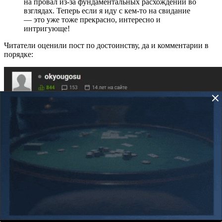
на провал из-за фундаментальных расхождений во
взглядах. Теперь если я иду с кем-то на свидание
— это уже тоже прекрасно, интересно и
интригующе!
Читатели оценили пост по достоинству, да и комментарии в
порядке:
📖 Узнать, как найти любовь
Блог месяца
🏆
Победитель:
High-Stakes Покер в Макао