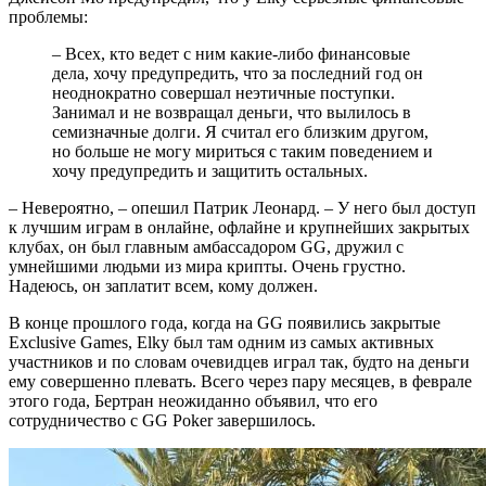
проблемы:
– Всех, кто ведет с ним какие-либо финансовые
дела, хочу предупредить, что за последний год он
неоднократно совершал неэтичные поступки.
Занимал и не возвращал деньги, что вылилось в
семизначные долги. Я считал его близким другом,
но больше не могу мириться с таким поведением и
хочу предупредить и защитить остальных.
– Невероятно, – опешил Патрик Леонард. – У него был доступ
к лучшим играм в онлайне, офлайне и крупнейших закрытых
клубах, он был главным амбассадором GG, дружил с
умнейшими людьми из мира крипты. Очень грустно.
Надеюсь, он заплатит всем, кому должен.
В конце прошлого года, когда на GG появились закрытые
Exclusive Games, Elky был там одним из самых активных
участников и по словам очевидцев играл так, будто на деньги
ему совершенно плевать. Всего через пару месяцев, в феврале
этого года, Бертран неожиданно объявил, что его
сотрудничество с GG Poker завершилось.