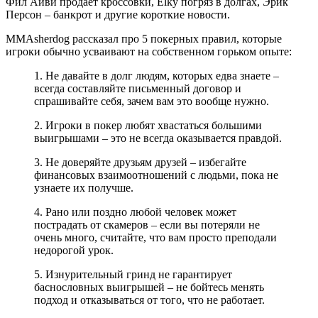
Фил Айви продает кроссовки, Elky погряз в долгах, Эрик
Персон – банкрот и другие короткие новости.
MMAsherdog рассказал про 5 покерных правил, которые
игроки обычно усваивают на собственном горьком опыте:
1. Не давайте в долг людям, которых едва знаете –
всегда составляйте письменный договор и
спрашивайте себя, зачем вам это вообще нужно.
2. Игроки в покер любят хвастаться большими
выигрышами – это не всегда оказывается правдой.
3. Не доверяйте друзьям друзей – избегайте
финансовых взаимоотношений с людьми, пока не
узнаете их получше.
4. Рано или поздно любой человек может
пострадать от скамеров – если вы потеряли не
очень много, считайте, что вам просто преподали
недорогой урок.
5. Изнурительный гринд не гарантирует
баснословных выигрышей – не бойтесь менять
подход и отказываться от того, что не работает.