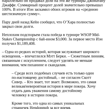
параллельно он продавал доли на эти же турниры Джонатану
Джаффе. Суммарный процент долей значительно превышал
100%. В итоге Иэн заскамил обоих игроков на «среднюю
шестизначную сумму».
Пару дней назад Кейн сообщил, что О’Хара полностью
закрыл свои долги.
Неплохим подспорьем стала победа в турнире WSOP Mid-
Stakes Championship с бай-ином $3,000. За первое место Иэн
получил $1,189,408.
– Одна из редких историй, которая заслуживает широкого
освещения, – впечатлился Мэтт Берки. – Сюжетным линиям,
связанным с искуплением, следует уделять не меньше
внимания, чем пиханине и скандалам.
– Среди всех подобных случаев есть только один
по-настоящему достойный, – не согласен Скотт
Сивер. – Кто знает, тот знает. Возможно, это самая
великая/невероятная история в мире покера. Хочу
отдать дань уважения самому достойному
человеку в истории покера.
Кроме того, это одна из самых уникальных
страничек Hendonmob за все время.