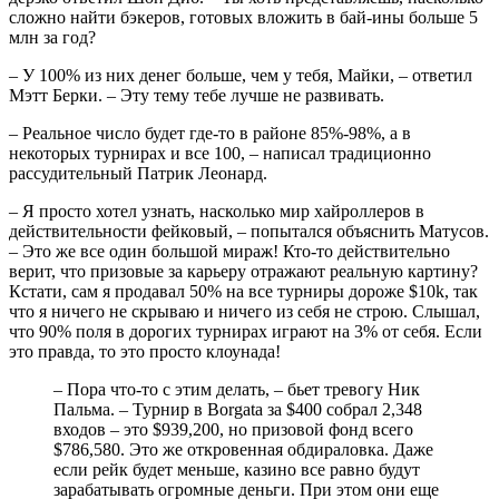
сложно найти бэкеров, готовых вложить в бай-ины больше 5
млн за год?
– У 100% из них денег больше, чем у тебя, Майки, – ответил
Мэтт Берки. – Эту тему тебе лучше не развивать.
– Реальное число будет где-то в районе 85%-98%, а в
некоторых турнирах и все 100, – написал традиционно
рассудительный Патрик Леонард.
– Я просто хотел узнать, насколько мир хайроллеров в
действительности фейковый, – попытался объяснить Матусов.
– Это же все один большой мираж! Кто-то действительно
верит, что призовые за карьеру отражают реальную картину?
Кстати, сам я продавал 50% на все турниры дороже $10k, так
что я ничего не скрываю и ничего из себя не строю. Слышал,
что 90% поля в дорогих турнирах играют на 3% от себя. Если
это правда, то это просто клоунада!
– Пора что-то с этим делать, – бьет тревогу Ник
Пальма. – Турнир в Borgata за $400 собрал 2,348
входов – это $939,200, но призовой фонд всего
$786,580. Это же откровенная обдираловка. Даже
если рейк будет меньше, казино все равно будут
зарабатывать огромные деньги. При этом они еще