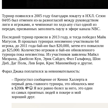
Турнир появился в 2005 году благодаря локауту в НХЛ. Сезон
04/05 был отменен из-за разногласий между руководством
лиги и игроками, и чемпионат по хедз-апу стал одной из
передач, призванных заполнить паузу в эфире канала NBC.
Последний турнир провели в 2013 году, и тогда победил Майк
Матусов. В прошлых турнирах неизменно участвовали 64
игрока, до 2011 года бай-ин был $20,000, затем его повысили
до $25,000. Количество игроков и бай-ин обновленного
турнира пока неизвестны. Из участников заявлены Майкл
Мизрахи, Джейсон Кун, Эрик Сайдел, Фил Гальфонд, Шон
Диб, Даг Полк, Лив Бори, Крис Манимейкер и другие.
Фараз Джака поплатился за невнимательность:
– Пропустил сообщение от Кенни Халлерта в
первый день главного турнира, это обошлось мне
в $200k 💸😆 Я все равно болел за него, это один
из самых приятных людей в покере и мой
хороший друг.