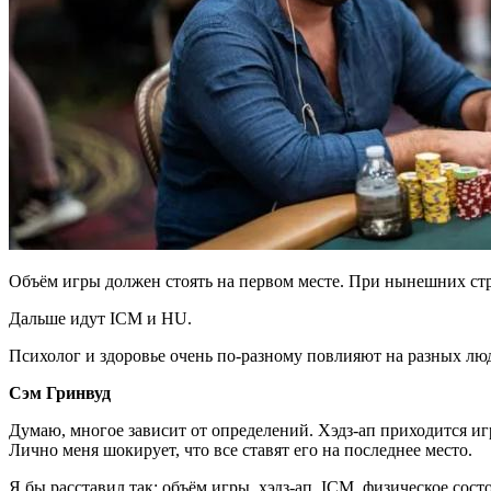
Объём игры должен стоять на первом месте. При нынешних стр
Дальше идут ICM и HU.
Психолог и здоровье очень по-разному повлияют на разных люде
Сэм Гринвуд
Думаю, многое зависит от определений. Хэдз-ап приходится игр
Лично меня шокирует, что все ставят его на последнее место.
Я бы расставил так: объём игры, хэдз-ап, ICM, физическое сост