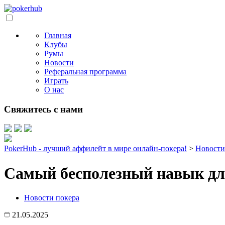
Главная
Клубы
Румы
Новости
Реферальная программа
Играть
О нас
Свяжитесь с нами
PokerHub - лучший аффилейт в мире онлайн-покера!
>
Новости
Самый бесполезный навык для
Новости покера
21.05.2025