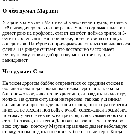
О чём думал Мартин
Угадать ход мыслей Мартина обычно очень трудно, но здесь
всё выглядит довольно прозрачно. У него одномастные
, он
делает рэйз на префлопе, ставит контбет, поймав трипс, и 3-
бетит на очень динамичной доске, получив экшен от двух
соперников. На тёрне он притормаживает из-за закрывшегося
флеша. На ривере считает, что достаточно часто имеет
лучшую руку, ставит добор, получает в ответ пуш, и
выкидывает.
Что думает Сэм
На таком дорогом баббле открываться со средним стеком в
большого блайнда с большим стеком через чиплидера на
баттоне – это лузово, но не критично, оправдать такую игру
можно. На флопе ситуация интересная, так как у Даниэля
сильнейший префлоп-диапазон из троих, но он практически
никогда не заходит под рэйз с рукой, содержащей восьмёрку,
поэтому у него меньше всех трипсов, плюс самый короткий
стек. Полагаю, стратегия Даниэля на флопе – чек почти во
всех случаях, поэтому Мартин правильно делает небольшую
ставку, чтобы не дать соперникам бесплатный тёрн. Когда