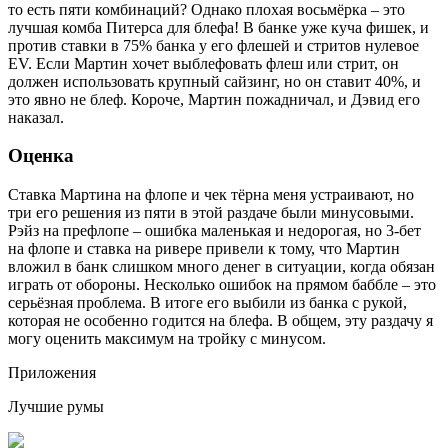
то есть пяти комбинаций? Однако плохая восьмёрка – это
лучшая комба Питерса для блефа! В банке уже куча фишек, и
против ставки в 75% банка у его флешей и стритов нулевое
EV. Если Мартин хочет выблефовать флеш или стрит, он
должен использовать крупный сайзинг, но он ставит 40%, и
это явно не блеф. Короче, Мартин пожадничал, и Дэвид его
наказал.
Оценка
Ставка Мартина на флопе и чек тёрна меня устраивают, но
три его решения из пяти в этой раздаче были минусовыми.
Рэйз на префлопе – ошибка маленькая и недорогая, но 3-бет
на флопе и ставка на ривере привели к тому, что Мартин
вложил в банк слишком много денег в ситуации, когда обязан
играть от обороны. Несколько ошибок на прямом баббле – это
серьёзная проблема. В итоге его выбили из банка с рукой,
которая не особенно годится на блефа. В общем, эту раздачу я
могу оценить максимум на тройку с минусом.
Приложения
Лучшие румы