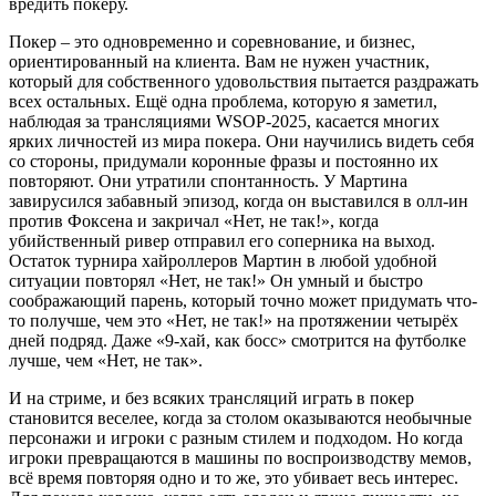
вредить покеру.
Покер – это одновременно и соревнование, и бизнес,
ориентированный на клиента. Вам не нужен участник,
который для собственного удовольствия пытается раздражать
всех остальных. Ещё одна проблема, которую я заметил,
наблюдая за трансляциями WSOP-2025, касается многих
ярких личностей из мира покера. Они научились видеть себя
со стороны, придумали коронные фразы и постоянно их
повторяют. Они утратили спонтанность. У Мартина
завирусился забавный эпизод, когда он выставился в олл-ин
против Фоксена и закричал «Нет, не так!», когда
убийственный ривер отправил его соперника на выход.
Остаток турнира хайроллеров Мартин в любой удобной
ситуации повторял «Нет, не так!» Он умный и быстро
соображающий парень, который точно может придумать что-
то получше, чем это «Нет, не так!» на протяжении четырёх
дней подряд. Даже «9-хай, как босс» смотрится на футболке
лучше, чем «Нет, не так».
И на стриме, и без всяких трансляций играть в покер
становится веселее, когда за столом оказываются необычные
персонажи и игроки с разным стилем и подходом. Но когда
игроки превращаются в машины по воспроизводству мемов,
всё время повторяя одно и то же, это убивает весь интерес.