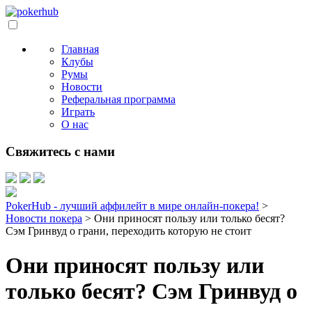
Главная
Клубы
Румы
Новости
Реферальная программа
Играть
О нас
Свяжитесь с нами
PokerHub - лучший аффилейт в мире онлайн-покера!
>
Новости покера
>
Они приносят пользу или только бесят?
Сэм Гринвуд о грани, переходить которую не стоит
Они приносят пользу или
только бесят? Сэм Гринвуд о