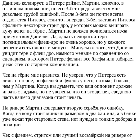
Даниэль коллирует, а Питерс рэйзит, Мартин, конечно, в
отличном положении, но его 3-бет представляется мне
довольно грубой ошибкой. После 3-бета он почти всегда
отдаст стек Питерсу, если тот впереди. 3-бет заставит Питерса
сфолдить некоторые стрит-дро, у которых можно выиграть
кучу денег на тёрне
. Мартин не должен волноваться из-за
присутствия Даниэля. Да, давать недорогой тёрн
потенциальным флеш-дро не очень хорошо, но у каждого
решения есть плюсы и минусы. Минусы от того, что Даниэль
увидит тёрн с флеш-дро, намного меньше по сравнению со
сценарием, в котором Питерс фолдит все блефы или забирает
у нас стек со старшей комбинацией.
Чек на тёрне мне нравится. Не уверен, что у Питерса есть
лиды на тёрне, но флешей и фуллов у него, похоже, больше,
чем у Мартина. Когда вы думаете, что ваш оппонент должен
играть с лидами, но не уверены, что он это делает, среднюю
часть вашего диапазона стоит чекать.
На ривере Мартин совершает вторую серьёзную ошибку.
Когда на кону стоит минкэш размером в два бай-ина, а в банке
уже лежат три стартовых стека, нет нужды в тонких доборах в
позиции.
Чек с флешем, стритом или лучшей восьмёркой на ривере от