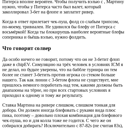
Питерса вполне вероятен. Чтобы получить вэлью с
, Мартину
нужно, чтобы у Питерса часто был валет, который
заколлировал 3-бет на флопе и заплатит ривер.
Когда в ответ прилетает чек-пуш, фолд со слабым трипсом,
по-моему, тривиален. Не удивился бы блефу от Питерса с
восьмёркой! Когда ты блокируешь наиболее вероятные блефы
соперника и бьёшь вэлью, нужно фолдить.
Что говорит солвер
Да особо ничего не говорит, потому что он не 3-бетит флоп
даже в chipEV. Симуляцию на трёх человек в условиях ICM я
не делал, но будьте уверены, что на баббле турнира он тем
более не станет 3-бетить против игрока со стеком больше
нашего. Так как линии с 3-бетом флопа не существует, мне
пришлось немного поработать над тем, какими должны быть
диапазоны на тёрне, но при всех стартовых условиях я
приходил к одному и тому же результату.
Ставка Мартина на ривере слишком, слишком тонкая для
добора. Он должен иногда блефовать с руками вида
плюс
пика, поэтому
– довольно плохая комбинация для блефового
чек-пуша, но и для колла тоже не годится. С чего же он
собирался добирать? Исключительно с 87-82s (не считая 83s),