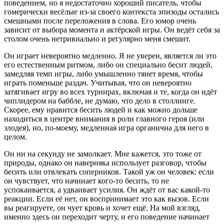
поведением, но я недостаточно хороший писатель, чтобы
гомерически весёлые из-за своего контекста эпизоды остались
смешными после переложения в слова. Его юмор очень
зависит от выбора момента и актёрской игры. Он ведёт себя за
столом очень нетривиально и регулярно меня смешит.
Он играет невероятно медленно. Я не уверен, является ли это
его естественным ритмом, либо он специально бесит людей,
замедляя темп игры, либо умышленно тянет время, чтобы
играть поменьше раздач. Учитывая, что он невероятно
затягивает игру во всех турнирах, включая и те, когда он идёт
чиплидером на баббле, не думаю, что дело в столлинге.
Скорее, ему нравится бесить людей и как можно дольше
находиться в центре внимания в роли главного героя (или
злодея), но, по-моему, медленная игра органична для него в
целом.
Он ни на секунду не замолкает. Мне кажется, это тоже от
природы, однако он наверняка использует разговор, чтобы
бесить или отвлекать соперников. Такой уж он человек: если
он чувствует, что начинает кого-то бесить, то не
успокаивается, а удваивает усилия. Он ждёт от вас какой-то
реакции. Если её нет, он воспринимает это как вызов. Если
вы реагируете, он чует кровь и хочет ещё. На мой взгляд,
именно здесь он переходит черту, и его поведение начинает