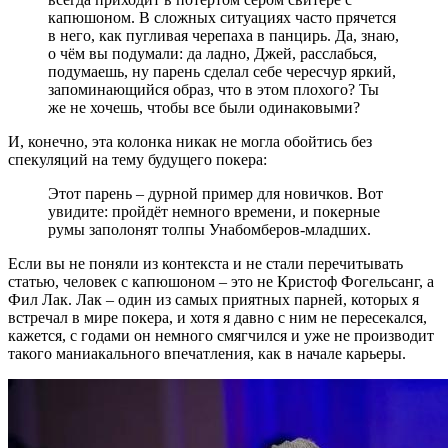
капюшоном. В сложных ситуациях часто прячется
в него, как пугливая черепаха в панцирь. Да, знаю,
о чём вы подумали: да ладно, Джей, расслабься,
подумаешь, ну парень сделал себе чересчур яркий,
запоминающийся образ, что в этом плохого? Ты
же не хочешь, чтобы все были одинаковыми?
И, конечно, эта колонка никак не могла обойтись без
спекуляций на тему будущего покера:
Этот парень – дурной пример для новичков. Вот
увидите: пройдёт немного времени, и покерные
румы заполонят толпы Унабомберов-младших.
Если вы не поняли из контекста и не стали перечитывать
статью, человек с капюшоном – это не Кристоф Фогельсанг, а
Фил Лак. Лак – один из самых приятных парней, которых я
встречал в мире покера, и хотя я давно с ним не пересекался,
кажется, с годами он немного смягчился и уже не производит
такого маниакального впечатления, как в начале карьеры.