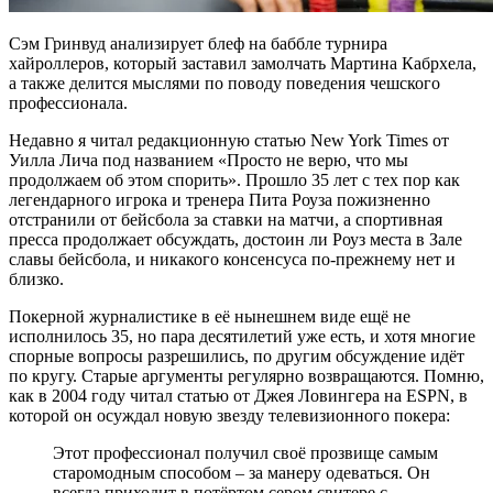
Сэм Гринвуд анализирует блеф на баббле турнира
хайроллеров, который заставил замолчать Мартина Кабрхела,
а также делится мыслями по поводу поведения чешского
профессионала.
Недавно я читал редакционную статью New York Times от
Уилла Лича под названием «Просто не верю, что мы
продолжаем об этом спорить». Прошло 35 лет с тех пор как
легендарного игрока и тренера Пита Роуза пожизненно
отстранили от бейсбола за ставки на матчи, а спортивная
пресса продолжает обсуждать, достоин ли Роуз места в Зале
славы бейсбола, и никакого консенсуса по-прежнему нет и
близко.
Покерной журналистике в её нынешнем виде ещё не
исполнилось 35, но пара десятилетий уже есть, и хотя многие
спорные вопросы разрешились, по другим обсуждение идёт
по кругу. Старые аргументы регулярно возвращаются. Помню,
как в 2004 году читал статью от Джея Ловингера на ESPN, в
которой он осуждал новую звезду телевизионного покера:
Этот профессионал получил своё прозвище самым
старомодным способом – за манеру одеваться. Он
всегда приходит в потёртом сером свитере с