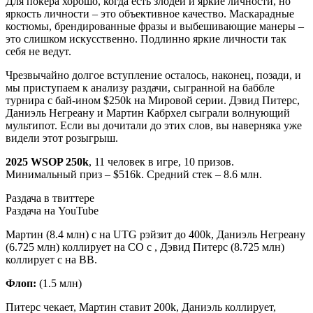
Для покера хорошо, когда есть злодеи и яркие личности, но
яркость личности – это объективное качество. Маскарадные
костюмы, брендированные фразы и выбешивающие манеры –
это слишком искусственно. Подлинно яркие личности так
себя не ведут.
Чрезвычайно долгое вступление осталось, наконец, позади, и
мы приступаем к анализу раздачи, сыгранной на баббле
турнира с бай-ином $250k на Мировой серии. Дэвид Питерс,
Даниэль Негреану и Мартин Кабрхел сыграли волнующий
мультипот. Если вы дочитали до этих слов, вы наверняка уже
видели этот розыгрыш.
2025 WSOP 250k
, 11 человек в игре, 10 призов.
Минимальный приз – $516k. Средний стек – 8.6 млн.
Раздача в твиттере
Раздача на YouTube
Мартин (8.4 млн) с
на UTG рэйзит до 400k, Даниэль Негреану
(6.725 млн) коллирует на CO с
, Дэвид Питерс (8.725 млн)
коллирует с
на ВВ.
Флоп:
(1.5 млн)
Питерс чекает, Мартин ставит 200k, Даниэль коллирует,