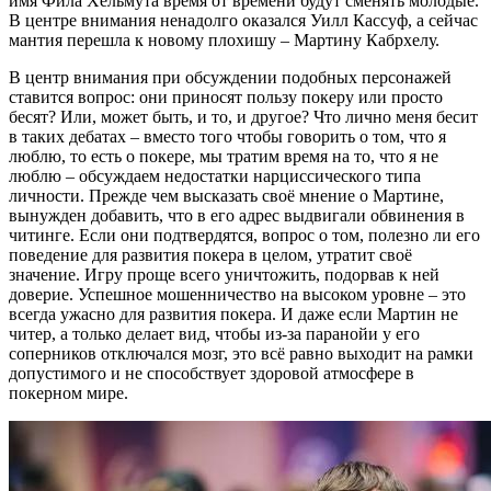
имя Фила Хельмута время от времени будут сменять молодые.
В центре внимания ненадолго оказался Уилл Кассуф, а сейчас
мантия перешла к новому плохишу – Мартину Кабрхелу.
В центр внимания при обсуждении подобных персонажей
ставится вопрос: они приносят пользу покеру или просто
бесят? Или, может быть, и то, и другое? Что лично меня бесит
в таких дебатах – вместо того чтобы говорить о том, что я
люблю, то есть о покере, мы тратим время на то, что я не
люблю – обсуждаем недостатки нарциссического типа
личности. Прежде чем высказать своё мнение о Мартине,
вынужден добавить, что в его адрес выдвигали обвинения в
читинге. Если они подтвердятся, вопрос о том, полезно ли его
поведение для развития покера в целом, утратит своё
значение. Игру проще всего уничтожить, подорвав к ней
доверие. Успешное мошенничество на высоком уровне – это
всегда ужасно для развития покера. И даже если Мартин не
читер, а только делает вид, чтобы из-за паранойи у его
соперников отключался мозг, это всё равно выходит на рамки
допустимого и не способствует здоровой атмосфере в
покерном мире.