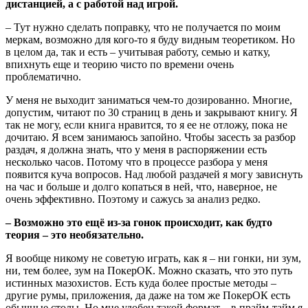
дистанцией, а с работой над игрой.
– Тут нужно сделать поправку, что не получается по моим
меркам, возможно для кого-то я буду видным теоретиком. Но
в целом да, так и есть – учитывая работу, семью и катку,
впихнуть еще и теорию чисто по времени очень
проблематично.
У меня не выходит заниматься чем-то дозированно. Многие,
допустим, читают по 30 страниц в день и закрывают книгу. Я
так не могу, если книга нравится, то я ее не отложу, пока не
дочитаю. Я всем занимаюсь запойно. Чтобы засесть за разбор
раздач, я должна знать, что у меня в распоряжении есть
несколько часов. Потому что в процессе разбора у меня
появится куча вопросов. Над любой раздачей я могу зависнуть
на час и больше и долго копаться в ней, что, наверное, не
очень эффективно. Поэтому и сажусь за анализ редко.
– Возможно это ещё из-за гонок происходит, как будто
теория – это необязательно.
Я вообще никому не советую играть, как я – ни гонки, ни зум,
ни, тем более, зум на ПокерОК. Можно сказать, что это путь
истинных мазохистов. Есть куда более простые методы –
другие румы, приложения, да даже на том же ПокерОК есть
обычные столы. Но мне удобен такой формат – в прайм-тайм я