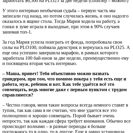
заработать $6,500 на PLO25 за две недели (спойлер – можно!)
У этого интервью необычная судьба – первую часть мы
записали год назад, но потом случилась жизнь, и оно надолго
оказалось в ящике стола. Тогда Мария ходила на работу, а
гонки в зуме играла в выходные, при этом в 90% случаев
занимая топ-1.
За год Мария успела поиграть от фонда, попробовала свои
силы на PLO100, поймала даунстрик и вернулась на PLO25. А
еще она успешно завершила марафон, в рамках которого
заработала 100 бай-инов за две недели, преимущественно ему
и посвящена вторая часть интервью.
– Маша, привет! Тебя объективно можно назвать
гриндером, при том, что помимо покера у тебя есть еще и
работа, муж, ребенок и кот. Как тебе удаётся всё это
совмещать, ведь многие даже с первым пунктом с трудом
справляются?
– Честно говоря, меня такие вопросы всегда немного ставят в
тупик, так как сама я не считаю, что мне удается все это
полноценно и хорошо совмещать. Порой бывает очень
непросто, так как каждая сфера требует внимания. Обычно все
происходит волнами – в разные периоды я больше
погружаюсь то в одно, то в другое. Еще я давно установила