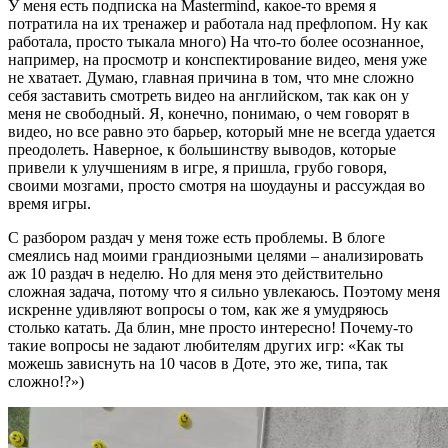
У меня есть подписка на Mastermind, какое-то время я
потратила на их тренажер и работала над префлопом. Ну как
работала, просто тыкала много) На что-то более осознанное,
например, на просмотр и конспектирование видео, меня уже
не хватает. Думаю, главная причина в том, что мне сложно
себя заставить смотреть видео на английском, так как он у
меня не свободный. Я, конечно, понимаю, о чем говорят в
видео, но все равно это барьер, который мне не всегда удается
преодолеть. Наверное, к большинству выводов, которые
привели к улучшениям в игре, я пришла, грубо говоря,
своими мозгами, просто смотря на шоудауны и рассуждая во
время игры.
С разбором раздач у меня тоже есть проблемы. В блоге
смеялись над моими грандиозными целями – анализировать
аж 10 раздач в неделю. Но для меня это действительно
сложная задача, потому что я сильно увлекаюсь. Поэтому меня
искренне удивляют вопросы о том, как же я умудряюсь
столько катать. Да блин, мне просто интересно! Почему-то
такие вопросы не задают любителям других игр: «Как ты
можешь зависнуть на 10 часов в Доте, это же, типа, так
сложно!?»)