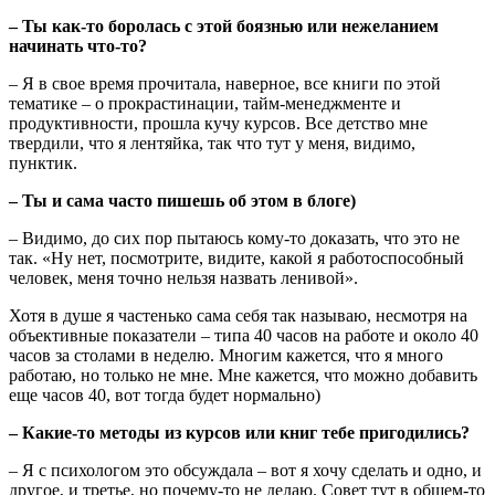
– Ты как-то боролась с этой боязнью или нежеланием
начинать что-то?
– Я в свое время прочитала, наверное, все книги по этой
тематике – о прокрастинации, тайм-менеджменте и
продуктивности, прошла кучу курсов. Все детство мне
твердили, что я лентяйка, так что тут у меня, видимо,
пунктик.
– Ты и сама часто пишешь об этом в блоге)
– Видимо, до сих пор пытаюсь кому-то доказать, что это не
так. «Ну нет, посмотрите, видите, какой я работоспособный
человек, меня точно нельзя назвать ленивой».
Хотя в душе я частенько сама себя так называю, несмотря на
объективные показатели – типа 40 часов на работе и около 40
часов за столами в неделю. Многим кажется, что я много
работаю, но только не мне. Мне кажется, что можно добавить
еще часов 40, вот тогда будет нормально)
– Какие-то методы из курсов или книг тебе пригодились?
– Я с психологом это обсуждала – вот я хочу сделать и одно, и
другое, и третье, но почему-то не делаю. Совет тут в общем-то