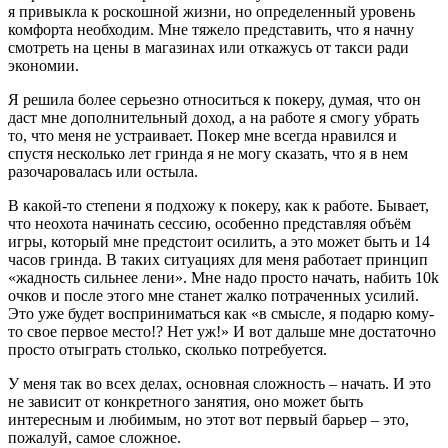
я привыкла к роскошной жизни, но определенный уровень
комфорта необходим. Мне тяжело представить, что я начну
смотреть на цены в магазинах или откажусь от такси ради
экономии.
Я решила более серьезно относиться к покеру, думая, что он
даст мне дополнительный доход, а на работе я смогу убрать
то, что меня не устраивает. Покер мне всегда нравился и
спустя несколько лет гринда я не могу сказать, что я в нем
разочаровалась или остыла.
В какой-то степени я подхожу к покеру, как к работе. Бывает,
что неохота начинать сессию, особенно представляя объём
игры, который мне предстоит осилить, а это может быть и 14
часов гринда. В таких ситуациях для меня работает принцип
«жадность сильнее лени». Мне надо просто начать, набить 10k
очков и после этого мне станет жалко потраченных усилий.
Это уже будет восприниматься как «в смысле, я подарю кому-
то свое первое место!? Нет уж!» И вот дальше мне достаточно
просто отыграть столько, сколько потребуется.
У меня так во всех делах, основная сложность – начать. И это
не зависит от конкретного занятия, оно может быть
интересным и любимым, но этот вот первый барьер – это,
пожалуй, самое сложное.