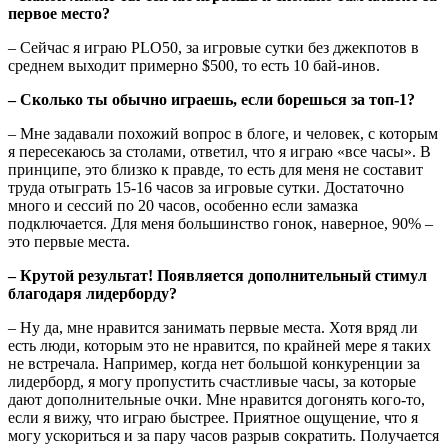
первое место?
– Сейчас я играю PLO50, за игровые сутки без джекпотов в
среднем выходит примерно $500, то есть 10 бай-инов.
– Сколько ты обычно играешь, если борешься за топ-1?
– Мне задавали похожий вопрос в блоге, и человек, с которым
я пересекаюсь за столами, ответил, что я играю «все часы». В
принципе, это близко к правде, то есть для меня не составит
труда отыграть 15-16 часов за игровые сутки. Достаточно
много и сессий по 20 часов, особенно если замазка
подключается. Для меня большинство гонок, наверное, 90% –
это первые места.
– Крутой результат! Появляется дополнительный стимул
благодаря лидерборду?
– Ну да, мне нравится занимать первые места. Хотя вряд ли
есть люди, которым это не нравится, по крайней мере я таких
не встречала. Например, когда нет большой конкуренции за
лидерборд, я могу пропустить счастливые часы, за которые
дают дополнительные очки. Мне нравится догонять кого-то,
если я вижу, что играю быстрее. Приятное ощущение, что я
могу ускориться и за пару часов разрыв сократить. Получается