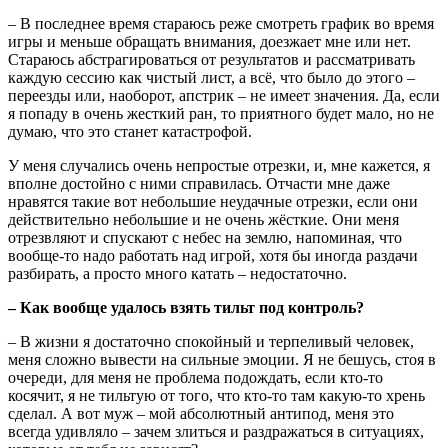
– В последнее время стараюсь реже смотреть график во время
игры и меньше обращать внимания, доезжает мне или нет.
Стараюсь абстрагироваться от результатов и рассматривать
каждую сессию как чистый лист, а всё, что было до этого –
переезды или, наоборот, апстрик – не имеет значения. Да, если
я попаду в очень жесткий ран, то приятного будет мало, но не
думаю, что это станет катастрофой.
У меня случались очень непростые отрезки, и, мне кажется, я
вполне достойно с ними справилась. Отчасти мне даже
нравятся такие вот небольшие неудачные отрезки, если они
действительно небольшие и не очень жёсткие. Они меня
отрезвляют и спускают с небес на землю, напоминая, что
вообще-то надо работать над игрой, хотя бы иногда раздачи
разбирать, а просто много катать – недостаточно.
– Как вообще удалось взять тильт под контроль?
– В жизни я достаточно спокойный и терпеливый человек,
меня сложно вывести на сильные эмоции. Я не бешусь, стоя в
очереди, для меня не проблема подождать, если кто-то
косячит, я не тильтую от того, что кто-то там какую-то хрень
сделал. А вот муж – мой абсолютный антипод, меня это
всегда удивляло – зачем злиться и раздражаться в ситуациях,