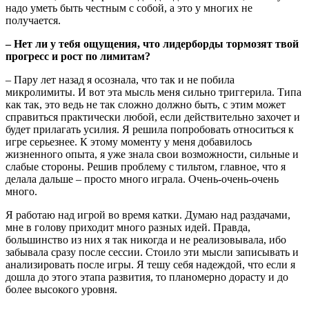
надо уметь быть честным с собой, а это у многих не
получается.
– Нет ли у тебя ощущения, что лидерборды тормозят твой
прогресс и рост по лимитам?
– Пару лет назад я осознала, что так и не побила
микролимиты. И вот эта мысль меня сильно триггерила. Типа
как так, это ведь не так сложно должно быть, с этим может
справиться практически любой, если действительно захочет и
будет прилагать усилия. Я решила попробовать относиться к
игре серьезнее. К этому моменту у меня добавилось
жизненного опыта, я уже знала свои возможности, сильные и
слабые стороны. Решив проблему с тильтом, главное, что я
делала дальше – просто много играла. Очень-очень-очень
много.
Я работаю над игрой во время катки. Думаю над раздачами,
мне в голову приходит много разных идей. Правда,
большинство из них я так никогда и не реализовывала, ибо
забывала сразу после сессии. Стоило эти мысли записывать и
анализировать после игры. Я тешу себя надеждой, что если я
дошла до этого этапа развития, то планомерно дорасту и до
более высокого уровня.