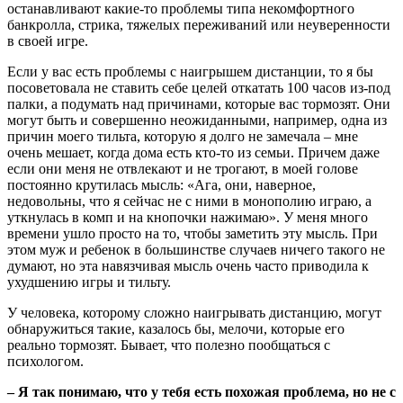
останавливают какие-то проблемы типа некомфортного
банкролла, стрика, тяжелых переживаний или неуверенности
в своей игре.
Если у вас есть проблемы с наигрышем дистанции, то я бы
посоветовала не ставить себе целей откатать 100 часов из-под
палки, а подумать над причинами, которые вас тормозят. Они
могут быть и совершенно неожиданными, например, одна из
причин моего тильта, которую я долго не замечала – мне
очень мешает, когда дома есть кто-то из семьи. Причем даже
если они меня не отвлекают и не трогают, в моей голове
постоянно крутилась мысль: «Ага, они, наверное,
недовольны, что я сейчас не с ними в монополию играю, а
уткнулась в комп и на кнопочки нажимаю». У меня много
времени ушло просто на то, чтобы заметить эту мысль. При
этом муж и ребенок в большинстве случаев ничего такого не
думают, но эта навязчивая мысль очень часто приводила к
ухудшению игры и тильту.
У человека, которому сложно наигрывать дистанцию, могут
обнаружиться такие, казалось бы, мелочи, которые его
реально тормозят. Бывает, что полезно пообщаться с
психологом.
– Я так понимаю, что у тебя есть похожая проблема, но не с