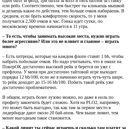
один балл за фолд, три балла за колл и пять баллов за ставку
или рейз. Соответственно, чем быстрее ты кликаешь мышкой
и делаешь какие-то действия, тем больше очков набираешь. В
среднем, если брать комфортную скорость, то у меня
получается 2,500 очков в час. Гонка идет сутки, по
московскому времени начинается в 11 утра.
– То есть, чтобы занимать высокие места, нужно играть
более агрессивно? Или это не влияет и главное – играть
много?
– Есть хитрецы, которые на каждом флопе ставят 1 bb, чтобы
набрать побольше очков. Но надо учитывать, что в омахе на
ПокерОК достаточно высокий рейк и берется он уже с
префлопа. У меня при достаточно тайтовой игре выходит
порядка 12 bb/100, если же я начинаю играть чуть-чуть шире,
то рейк доходит до 15-16 bb/100. Побить такой рейк уже
достаточно проблематично.
В общем, играть более лузово можно, но даже в ноль по
профиту закончить будет сложно. Хотя на PLO2, например,
это может быть выгодно, так как там за первое место в
лидерборде дают около 20 бай-инов. Чем выше лимит, тем
менее выгодным такое становится.
– Какой лимит ты сейчас играешь и сколько там платят за