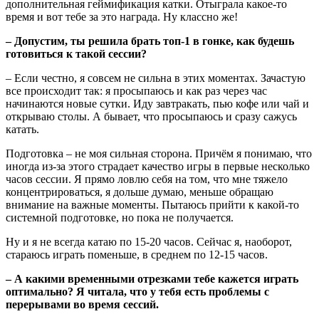
дополнительная геймификация катки. Отыграла какое-то
время и вот тебе за это награда. Ну классно же!
– Допустим, ты решила брать топ-1 в гонке, как будешь
готовиться к такой сессии?
– Если честно, я совсем не сильна в этих моментах. Зачастую
все происходит так: я просыпаюсь и как раз через час
начинаются новые сутки. Иду завтракать, пью кофе или чай и
открываю столы. А бывает, что просыпаюсь и сразу сажусь
катать.
Подготовка – не моя сильная сторона. Причём я понимаю, что
иногда из-за этого страдает качество игры в первые несколько
часов сессии. Я прямо ловлю себя на том, что мне тяжело
концентрироваться, я дольше думаю, меньше обращаю
внимание на важные моменты. Пытаюсь прийти к какой-то
системной подготовке, но пока не получается.
Ну и я не всегда катаю по 15-20 часов. Сейчас я, наоборот,
стараюсь играть поменьше, в среднем по 12-15 часов.
– А какими временными отрезками тебе кажется играть
оптимально? Я читала, что у тебя есть проблемы с
перерывами во время сессий.