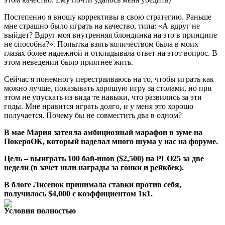
Постепенно я вношу коррективы в свою стратегию. Раньше
мне страшно было играть на качество, типа: «А вдруг не
выйдет? Вдруг моя внутренняя блондинка на это в принципе
не способна?». Попытка взять количеством была в моих
глазах более надежной и откладывала ответ на этот вопрос. В
этом неведении было приятнее жить.
Сейчас я понемногу перестраиваюсь на то, чтобы играть как
можно лучше, показывать хорошую игру за столами, но при
этом не упускать из вида те навыки, что развились за эти
годы. Мне нравится играть долго, и у меня это хорошо
получается. Почему бы не совместить два в одном?
В мае Мария затеяла амбициозный марафон в зуме на
ПокероОК, который наделал много шума у нас на форуме.
Цель – выиграть 100 бай-инов ($2,500) на PLO25 за две
недели (в зачет шли награды за гонки и рейкбек).
В блоге Лисенок принимала ставки против себя,
получилось $4,000 с коэффициентом 1к1.
Условия полностью