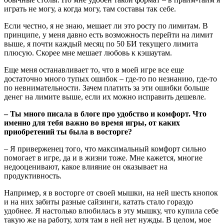
играть не могу, а когда могу, там составы так себе.
Если честно, я не знаю, мешает ли это росту по лимитам. В
принципе, у меня давно есть возможность перейти на лимит
выше, я почти каждый месяц по 50 БИ текущего лимита
плюсую. Скорее мне мешает любовь к кэшаутам.
Еще меня останавливает то, что в моей игре все еще
достаточно много тупых ошибок – где-то по незнанию, где-то
по невнимательности. Зачем платить за эти ошибки больше
денег на лимите выше, если их можно исправить дешевле.
– Ты много писала в блоге про удобство и комфорт. Что
именно для тебя важно во время игры, от каких
приобретений ты была в восторге?
– Я приверженец того, что максимальный комфорт сильно
помогает в игре, да и в жизни тоже. Мне кажется, многие
недооценивают, какое влияние он оказывает на
продуктивность.
Например, я в восторге от своей мышки, на ней шесть кнопок
и на них забиты разные сайзинги, катать стало гораздо
удобнее. Я настолько влюбилась в эту мышку, что купила себе
такую же на работу, хотя там в ней нет нужды. В целом, мое