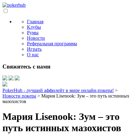
Главная
Клубы
Румы
Новости
Реферальная программа
Играть
О нас
Свяжитесь с нами
PokerHub - лучший аффилейт в мире онлайн-покера!
>
Новости покера
>
Мария Lisenook: Зум – это путь истинных
мазохистов
Мария Lisenook: Зум – это
путь истинных мазохистов