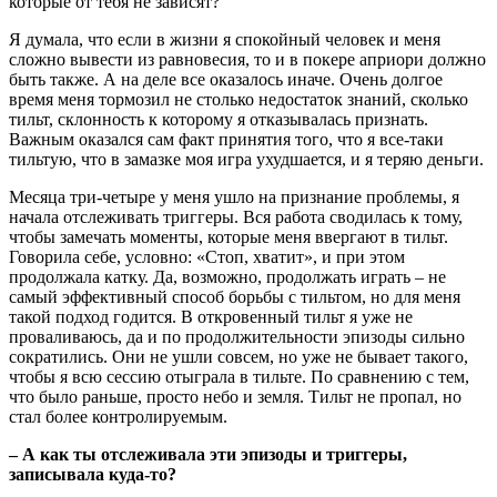
которые от тебя не зависят?
Я думала, что если в жизни я спокойный человек и меня
сложно вывести из равновесия, то и в покере априори должно
быть также. А на деле все оказалось иначе. Очень долгое
время меня тормозил не столько недостаток знаний, сколько
тильт, склонность к которому я отказывалась признать.
Важным оказался сам факт принятия того, что я все-таки
тильтую, что в замазке моя игра ухудшается, и я теряю деньги.
Месяца три-четыре у меня ушло на признание проблемы, я
начала отслеживать триггеры. Вся работа сводилась к тому,
чтобы замечать моменты, которые меня ввергают в тильт.
Говорила себе, условно: «Стоп, хватит», и при этом
продолжала катку. Да, возможно, продолжать играть – не
самый эффективный способ борьбы с тильтом, но для меня
такой подход годится. В откровенный тильт я уже не
проваливаюсь, да и по продолжительности эпизоды сильно
сократились. Они не ушли совсем, но уже не бывает такого,
чтобы я всю сессию отыграла в тильте. По сравнению с тем,
что было раньше, просто небо и земля. Тильт не пропал, но
стал более контролируемым.
– А как ты отслеживала эти эпизоды и триггеры,
записывала куда-то?