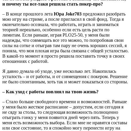
и почему ты все-таки решила стать покер-про?
– В конце прошлого лета
Юра
Joke703
предложил разобрать
мою игру на стриме, а после пригласил в свой фонд. Тогда я
окончательно осознала, что работать, играть и заниматься
теорией нереально, особенно если есть цель расти по
лимитам. Если раньше, играя PLO25-50, у меня были
надежды, что совмещать все это можно, то попробовав свои
силы на сотке и отыграв там пару не очень хороших сессий, я
поняла, что моя плохая игра была связана с общей усталостью.
В какой-то момент я просто решила поставить точку в своих
отношениях с работой.
Я давно думала об уходе, уже несколько лет. Накопилась
усталость – и от работы, и от совмещения с покером. Решение
не было спонтанным, хоть так и может показаться со стороны.
– Как уход с работы повлиял на твою жизнь?
– Стало больше свободного времени и возможностей. Раньше
у меня было жесткое расписание – допустим, если сегодня я
не сяду за столы, то следующая возможность полноценно
отыграть гонку у меня появится дней через пять. Теперь у
меня есть возможность выбора. Если мне не нравятся составы
или свое состояние, то я спокойно могу перенести игру на