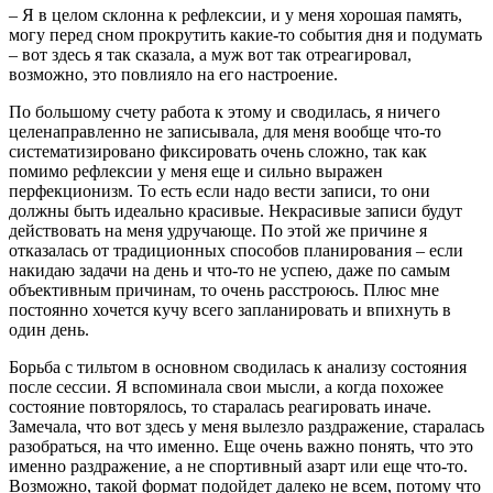
– Я в целом склонна к рефлексии, и у меня хорошая память,
могу перед сном прокрутить какие-то события дня и подумать
– вот здесь я так сказала, а муж вот так отреагировал,
возможно, это повлияло на его настроение.
По большому счету работа к этому и сводилась, я ничего
целенаправленно не записывала, для меня вообще что-то
систематизировано фиксировать очень сложно, так как
помимо рефлексии у меня еще и сильно выражен
перфекционизм. То есть если надо вести записи, то они
должны быть идеально красивые. Некрасивые записи будут
действовать на меня удручающе. По этой же причине я
отказалась от традиционных способов планирования – если
накидаю задачи на день и что-то не успею, даже по самым
объективным причинам, то очень расстроюсь. Плюс мне
постоянно хочется кучу всего запланировать и впихнуть в
один день.
Борьба с тильтом в основном сводилась к анализу состояния
после сессии. Я вспоминала свои мысли, а когда похожее
состояние повторялось, то старалась реагировать иначе.
Замечала, что вот здесь у меня вылезло раздражение, старалась
разобраться, на что именно. Еще очень важно понять, что это
именно раздражение, а не спортивный азарт или еще что-то.
Возможно, такой формат подойдет далеко не всем, потому что