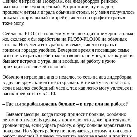
Сейчас я играю на ПокерОК, без лидербордов рейкбек
выходит совсем копеечный. В принципе, ну и ладно,
прошлым летом я играла обычные столы, и у меня получилось
показать нормальный винрейт, так что на профит играть я
тоже могу.
Сейчас на PLO25 с гонками у меня выходит примерно столько
же, сколько я бы заработала на PLO50-PLO100 на обычных
столах. Но у меня есть работа и семья, так что играть с
гонками гораздо удобнее. Вечернее время я посвящаю семье,
всю ночь играть я себе тоже позволить не могу, так как у меня
бывают встречи с утра, да и вообще, на работу нужно
приходить со свежей головой.
Обычно я играю два дня в неделю, то есть на два лидерборда,
в другое время клиент не открываю. Я не могу сесть за стол,
если выдался свободный часик, так как легко могу увлечься и
часик превратится в 5-10.
– Где ты зарабатываешь больше – в игре или на работе?
– Бывают месяцы, когда покер приносит больше, особенно
летом в отпуске. В целом, я понимаю, что даже при текущем
уровне игры, если убрать работу, я буду больше зарабатывать
покером. Но убрать работу не получается, потому что я свою
работу люблю) В планах сократить рабочее время и прийти к