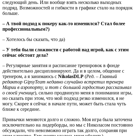
следующий день. Или вообще взять несколько выходных
подряд. Возможностей и гибкости в графике стало на порядок
больше.
– А твой подход к покеру как-то изменился? Стал более
профессиональным?)
– Хотелось бы сказать, что да)
– У тебя были сложности с работой над игрой, как с этим
сейчас обстоят дела?
– Регулярные занятия и расписание тренировок в фонде
действительно дисциплинируют. Да и в целом, общение с
тренером, а я занимаюсь с
NikolasDLP
(
Ред. – Главный
редактор GipsyTeam недавно случайно встретил тренера
Марии в аэропорту, и тот с большой гордостью рассказывал
о своей ученице
), сильно продвинуло меня в понимании игры,
но сказать при этом, что мой подход резко изменился, я не
могу. Скорее я сейчас в начале пути, может быть стала чуть
ближе к середине.
Привычки меняются долго и сложно. Моя игра была заточена
исключительно на лидерборды, но мы с Николасом постоянно
обсуждали, что невозможно играть так долго, сохраняя при
этом качество. Ему почти удалось меня убедить)