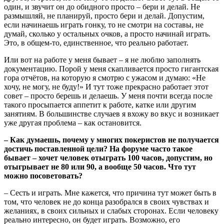
один, и звучит он до обидного просто – бери и делай. Не
размышляй, не планируй, просто бери и делай. Допустим,
если начинаешь играть гонку, то не смотри на составы, не
думай, сколько у остальных очков, а просто начинай играть.
Это, в общем-то, единственное, что реально работает.
Или вот на работе у меня бывает – я не люблю заполнять
документацию. Порой у меня скапливается просто гигантская
гора отчётов, на которую я смотрю с ужасом и думаю: «Не
хочу, не могу, не буду!» И тут тоже прекрасно работает этот
совет – просто берешь и делаешь. У меня почти всегда после
такого просыпается аппетит к работе, катке или другим
занятиям. В большинстве случаев я вхожу во вкус и возникает
уже другая проблема – как остановится.
– Как думаешь, почему у многих покеристов не получается
достичь поставленной цели? На форуме часто такое
бывает – хочет человек отыграть 100 часов, допустим, но
отыгрывает не 80 или 90, а вообще 50 часов. Что тут
можно посоветовать?
– Сесть и играть. Мне кажется, что причина тут может быть в
том, что человек не до конца разобрался в своих чувствах и
желаниях, в своих сильных и слабых сторонах. Если человеку
реально интересно, он будет играть. Возможно, его