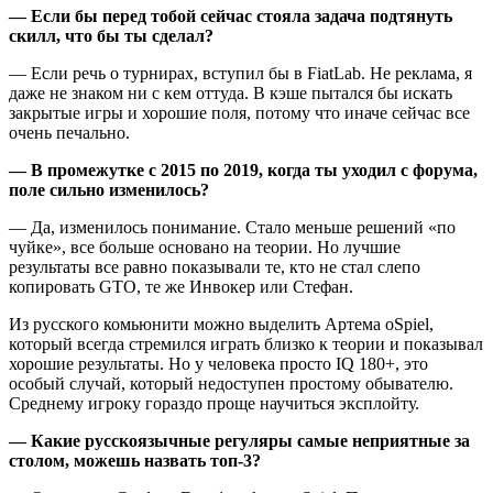
— Если бы перед тобой сейчас стояла задача подтянуть
скилл, что бы ты сделал?
— Если речь о турнирах, вступил бы в FiatLab. Не реклама, я
даже не знаком ни с кем оттуда. В кэше пытался бы искать
закрытые игры и хорошие поля, потому что иначе сейчас все
очень печально.
— В промежутке с 2015 по 2019, когда ты уходил с форума,
поле сильно изменилось?
— Да, изменилось понимание. Стало меньше решений «по
чуйке», все больше основано на теории. Но лучшие
результаты все равно показывали те, кто не стал слепо
копировать GTO, те же Инвокер или Стефан.
Из русского комьюнити можно выделить Артема oSpiel,
который всегда стремился играть близко к теории и показывал
хорошие результаты. Но у человека просто IQ 180+, это
особый случай, который недоступен простому обывателю.
Среднему игроку гораздо проще научиться эксплойту.
— Какие русскоязычные регуляры самые неприятные за
столом, можешь назвать топ-3?