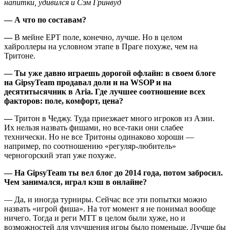
напитки, удивился и Сэм Гринвуд
— А что по составам?
—
В мейне EPT поле, конечно, лучше. Но в целом
хайроллеры на условном этапе в Праге похуже, чем на
Тритоне.
— Ты уже давно играешь дорогой офлайн: в своем блоге
на GipsyTeam продавал доли и на WSOP и на
десятитысячник в Aria. Где лучшее соотношение всех
факторов: поле, комфорт, цена?
—
Тритон в Чеджу. Туда приезжает много игроков из Азии.
Их нельзя назвать фишами, но все-таки они слабее
технически. Но не все Тритоны одинаково хороши —
например, по соотношению «регуляр-любитель»
черногорский этап уже похуже.
— На GipsyTeam ты
вел блог
до 2014 года, потом забросил.
Чем занимался, играл кэш в онлайне?
— Да, и иногда турниры. Сейчас все эти попытки можно
назвать «игрой фиша». На тот момент я не понимал вообще
ничего. Тогда и реги МТТ в целом были хуже, но и
возможностей для улучшения игры было поменьше. Лучше бы