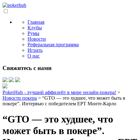
Главная
Клубы
Румы
Новости
Реферальная программа
Играть
О нас
Свяжитесь с нами
PokerHub - лучший аффилейт в мире онлайн-покера!
>
Новости покера
>
“GTO — это худшее, что может быть в
покере”. Интервью с победителем EPT Монте-Карло
“GTO — это худшее, что
может быть в покере”.