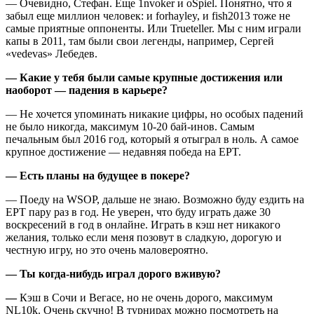
— Очевидно, Стефан. Еще 1nvoker и oSpiel. Понятно, что я
забыл еще миллион человек: и forhayley, и fish2013 тоже не
самые приятные оппоненты. Или Trueteller. Мы с ним играли
капы в 2011, там были свои легенды, например, Сергей
«vedevas» Лебедев.
— Какие у тебя были самые крупные достижения или
наоборот — падения в карьере?
— Не хочется упоминать никакие цифры, но особых падений
не было никогда, максимум 10-20 бай-инов. Самым
печальным был 2016 год, который я отыграл в ноль. А самое
крупное достижение — недавняя победа на EPT.
— Есть планы на будущее в покере?
— Поеду на WSOP, дальше не знаю. Возможно буду ездить на
EPT пару раз в год. Не уверен, что буду играть даже 30
воскресений в год в онлайне. Играть в кэш нет никакого
желания, только если меня позовут в сладкую, дорогую и
честную игру, но это очень маловероятно.
— Ты когда-нибудь играл дорого вживую?
—
Кэш в Сочи и Вегасе, но не очень дорого, максимум
NL10k. Очень скучно! В турнирах можно посмотреть на