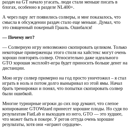
раздач на GT начало угасать, люди стали меньше писать в
блогах, особенно в разделе NL400+.
А через пару лет появились солверы, и мне показалось, что
смысла в обсуждении раздач стало еще меньше. Думал, что
это священный покерный Грааль. Ошибался!
— Почему нет?
— Солверную игру невозможно скопировать целиком. Только
некоторые приверженцы этого стиля на хайстекс могут очень
хорошо повторять солвер. Относительно даже идеального
GTO хорошая эксплойт-игра будет приносить больше денег на
дистанции.
Мою игру солвер примерно на год просто уничтожил – я стал
играть в ноль и потом долго выныривал из этой ямы. Начал
брать тренировки и понял, что попытки скопировать солвер
были ошибкой.
Многие турнирные игроки до сих пор думают, что слепое
копирование GTOWizard принесет хорошие плоды. Но судя по
результатам FiatLab и выходцев из него, GTO — это худшее,
что может быть в покере. У регов оттуда очень хорошие
результаты, хотя они «играют сердцем».