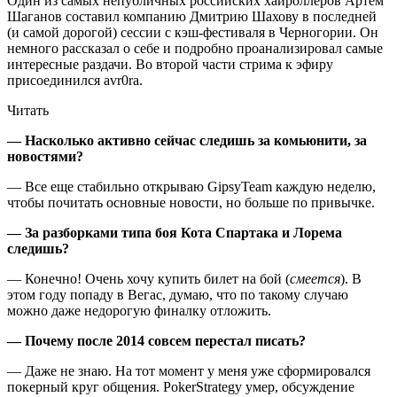
Один из самых непубличных российских хайроллеров Артем
Шаганов составил компанию Дмитрию Шахову в последней
(и самой дорогой) сессии с кэш-фестиваля в Черногории. Он
немного рассказал о себе и подробно проанализировал самые
интересные раздачи. Во второй части стрима к эфиру
присоединился avr0ra.
Читать
— Насколько активно сейчас следишь за комьюнити, за
новостями?
— Все еще стабильно открываю GipsyTeam каждую неделю,
чтобы почитать основные новости, но больше по привычке.
— За разборками типа боя Кота Спартака и Лорема
следишь?
— Конечно! Очень хочу купить билет на бой (
смеется
). В
этом году попаду в Вегас, думаю, что по такому случаю
можно даже недорогую финалку отложить.
— Почему после 2014 совсем перестал писать?
— Даже не знаю. На тот момент у меня уже сформировался
покерный круг общения. PokerStrategy умер, обсуждение