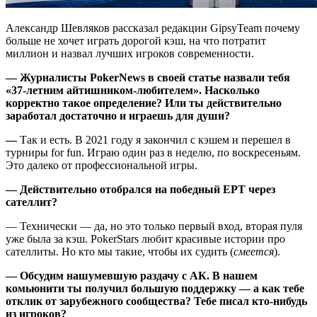
Александр Шевляков рассказал редакции GipsyTeam почему
больше не хочет играть дорогой кэш, на что потратит
миллион и назвал лучших игроков современности.
— Журналисты PokerNews в своей статье назвали тебя
«37-летним айтишником-любителем». Насколько
корректно такое определение? Или ты действительно
заработал достаточно и играешь для души?
—
Так и есть. В 2021 году я закончил с кэшем и перешел в
турниры for fun. Играю один раз в неделю, по воскресеньям.
Это далеко от профессиональной игры.
— Действительно отобрался на победный EPT через
сателлит?
— Технически — да, но это только первый вход, вторая пуля
уже была за кэш. PokerStars любит красивые истории про
сателлиты. Но кто мы такие, чтобы их судить (
смеется
).
— Обсудим нашумевшую раздачу с АК. В нашем
комьюнити ты получил большую поддержку — а как тебе
отклик от зарубежного сообщества? Тебе писал кто-нибудь
из игроков?