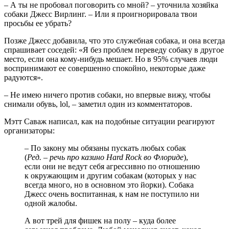
– А ты не пробовал поговорить со мной? – уточнила хозяйка
собаки Джесс Вирлинг. – Или я проигнорировала твои
просьбы ее убрать?
Позже Джесс добавила, что это служебная собака, и она всегда
спрашивает соседей: «Я без проблем переведу собаку в другое
место, если она кому-нибудь мешает. Но в 95% случаев люди
воспринимают ее совершенно спокойно, некоторые даже
радуются».
– Не имею ничего против собаки, но впервые вижу, чтобы
снимали обувь, lol, – заметил один из комментаторов.
Мэтт Саваж написал, как на подобные ситуации реагируют
организаторы:
– По закону мы обязаны пускать любых собак
(
Ред. – речь про казино Hard Rock во Флориде
),
если они не ведут себя агрессивно по отношению
к окружающим и другим собакам (которых у нас
всегда много, но в основном это йорки). Собака
Джесс очень воспитанная, к нам не поступило ни
одной жалобы.
А вот трей для фишек на полу – куда более