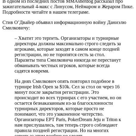
В одном из последних постов MMAsherdog рассказал про
зажигательный 4-макс с Линусом, Неймаром и Жераром Пике.
Подробности читайте в нашем телеграме.
Стив О’Двайер объявил информационную войну Даниэлю
Смилковичу:
– Хватит это терпеть. Организаторы и турнирные
директоры должны максимально строго следить за
игроками, которые заходят в самом конце поздней
регистрации, но не торопятся сесть за стол.
Паразиты типа Смилковича никогда не перестанут
обманывать честных игроков, которые всегда
садятся вовремя.
На днях Смилкович опять повторил подобное в
турнире Irish Open за $10k. Сел за стол он через 16
минут после закрытия регистрации. Это
происходит во всех турнирах с его участием, но он
остается безнаказанным из-за благосклонности
турнирных директоров, которые просто не
понимают, что это узаконенное читерство.
Организаторы EPT Paris, PokerDream Jeju и Triton к
нам прислушались, там теперь строго соблюдают
правила поздней регистрации. Но на многих
сериях за этим вообще не следят.