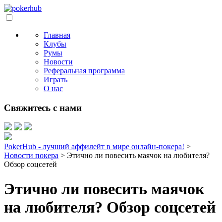
Главная
Клубы
Румы
Новости
Реферальная программа
Играть
О нас
Свяжитесь с нами
PokerHub - лучший аффилейт в мире онлайн-покера!
>
Новости покера
>
Этично ли повесить маячок на любителя?
Обзор соцсетей
Этично ли повесить маячок
на любителя? Обзор соцсетей