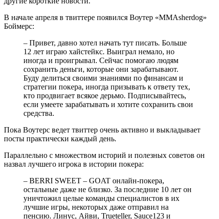
другие короткие новости.
В начале апреля в твиттере появился Воутер «MMAsherdog»
Боймерс:
– Привет, давно хотел начать тут писать. Больше
12 лет играю хайстейкс. Выиграл немало, но
иногда и проигрывал. Сейчас помогаю людям
сохранить деньги, которые они зарабатывают.
Буду делиться своими знаниями по финансам и
стратегии покера, иногда призывать к ответу тех,
кто продвигает всякое дерьмо. Подписывайтесь,
если умеете зарабатывать и хотите сохранить свои
средства.
Пока Воутерс ведет твиттер очень активно и выкладывает
посты практически каждый день.
Параллельно с множеством историй и полезных советов он
назвал лучшего игрока в истории покера:
– BERRI SWEET – GOAT онлайн-покера,
остальные даже не близко. За последние 10 лет он
уничтожил целые команды специалистов в их
лучшие игры, некоторых даже отправил на
пенсию. Линус, Айви, Trueteller, Sauce123 и