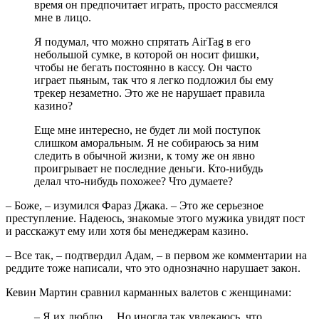
время он предпочитает играть, просто рассмеялся
мне в лицо.
Я подумал, что можно спрятать AirTag в его
небольшой сумке, в которой он носит фишки,
чтобы не бегать постоянно в кассу. Он часто
играет пьяным, так что я легко подложил бы ему
трекер незаметно. Это же не нарушает правила
казино?
Еще мне интересно, не будет ли мой поступок
слишком аморальным. Я не собираюсь за ним
следить в обычной жизни, к тому же он явно
проигрывает не последние деньги. Кто-нибудь
делал что-нибудь похожее? Что думаете?
– Боже, – изумился Фараз Джака. – Это же серьезное
преступление. Надеюсь, знакомые этого мужика увидят пост
и расскажут ему или хотя бы менеджерам казино.
– Все так, – подтвердил Адам, – в первом же комментарии на
реддите тоже написали, что это однозначно нарушает закон.
Кевин Мартин сравнил карманных валетов с женщинами:
– Я их люблю… Но иногда так увлекаюсь, что