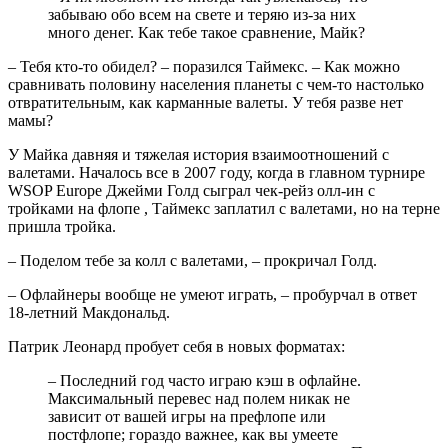
забываю обо всем на свете и теряю из-за них
много денег. Как тебе такое сравнение, Майк?
– Тебя кто-то обидел? – поразился Таймекс. – Как можно
сравнивать половину населения планеты с чем-то настолько
отвратительным, как карманные валеты. У тебя разве нет
мамы?
У Майка давняя и тяжелая история взаимоотношений с
валетами. Началось все в 2007 году, когда в главном турнире
WSOP Europe Джейми Голд сыграл чек-рейз олл-ин с
тройками на флопе
, Таймекс заплатил с валетами, но на терне
пришла тройка.
– Поделом тебе за колл с валетами, – прокричал Голд.
– Офлайнеры вообще не умеют играть, – пробурчал в ответ
18-летний Макдональд.
Патрик Леонард пробует себя в новых форматах:
– Последний год часто играю кэш в офлайне.
Максимальный перевес над полем никак не
зависит от вашей игры на префлопе или
постфлопе; гораздо важнее, как вы умеете