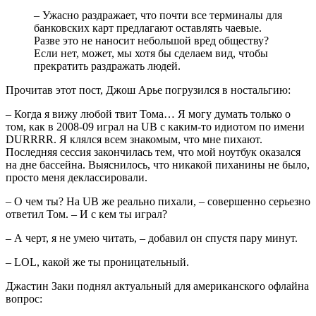
– Ужасно раздражает, что почти все терминалы для
банковских карт предлагают оставлять чаевые.
Разве это не наносит небольшой вред обществу?
Если нет, может, мы хотя бы сделаем вид, чтобы
прекратить раздражать людей.
Прочитав этот пост, Джош Арье погрузился в ностальгию:
– Когда я вижу любой твит Тома… Я могу думать только о
том, как в 2008-09 играл на UB с каким-то идиотом по имени
DURRRR. Я клялся всем знакомым, что мне пихают.
Последняя сессия закончилась тем, что мой ноутбук оказался
на дне бассейна. Выяснилось, что никакой пиханины не было,
просто меня деклассировали.
– О чем ты? На UB же реально пихали, – совершенно серьезно
ответил Том. – И с кем ты играл?
– А черт, я не умею читать, – добавил он спустя пару минут.
– LOL, какой же ты проницательный.
Джастин Заки поднял актуальный для американского офлайна
вопрос: