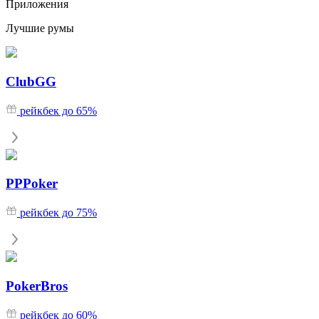
Приложения
Лучшие румы
ClubGG
рейкбек до 65%
PPPoker
рейкбек до 75%
PokerBros
рейкбек до 60%