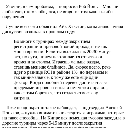
– Уточни, в чем проблема, – попросил Роб Йонг. – Многие
любители, с кем я общался, не видят в этом какого-либо
нарушения.
– Лучше всего это объяснил Айк Хэкстон, когда аналогичная
дискуссия возникла в прошлом году:
Во многих турнирах между закрытием
регистрации и призовой зоной проходит не так
много времени. Если ты выжидаешь 20-30 минут
это, по сути, ничем не отличается от затяжки
времени за столом. Играешь меньше раздач,
ставишь меньше блайндов. Да, скорее всего, речь
идет о разнице ROI в районе 1%, но перевесы и
так минимальные, к тому же есть еще один
фактор. Когда подобный перевес достигается за
пределами игрового стола и нет четких правил,
как с этим бороться, это создает атмосферу
катрана.
– Тоже неоднократно такое наблюдал, – подтвердил Алексей
Поняков, – нужно внимательно следить за игроками, которые
на такое способны. На Кипре вся немецкая тусовка заходила в
дорогие турниры через 5-15 минут после закрытия