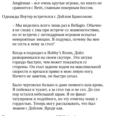
Jungleman – все очень крутые игроки, но никто не
сравнится с Berri, главным покерным боссом.
Однажды Воутер встретился с Дойлом Брансоном:
– Мы виделись всего лишь раз в Bellagio. Обычно
я не схожу с ума при встрече со знаменитостями,
но от встречи с легендарным игроком испытал
невероятные эмоции. Я подумал, почему бы мне
не сесть к нему за стол?
Когда я подходил к Bobby’s Room, Дойл
разворачивался на своем скутере. Эти штуки
гораздо быстрее, чем может показаться со
стороны. Он ехал задним ходом на максимальной
скорости и врезался прямо в мою левую ногу.
Ничего не заметив, он быстро уехал.
Было чертовски больно и даже немного шла кровь.
Я побежал в туалет, а за стол так и не сел. До сих
пор остался небольшой шрам. Я не фанат
татуировок и подобного, но эту отметку ношу с
гордостью. Теперь могу рассказывать, что был
знаком с Дойлом. Вроде как.