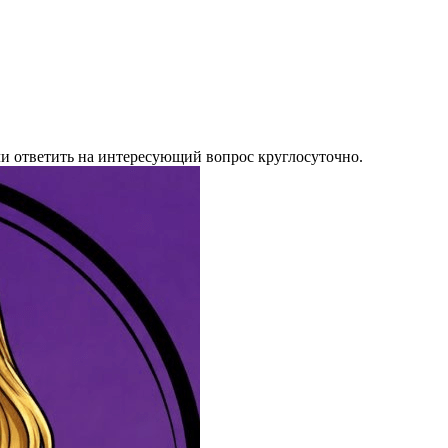
и ответить на интересующий вопрос круглосуточно.