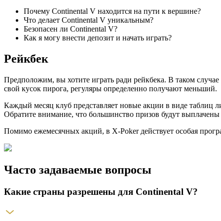
Почему Continental V находится на пути к вершине?
Что делает Continental V уникальным?
Безопасен ли Continental V?
Как я могу внести депозит и начать играть?
Рейкбек
Предположим, вы хотите играть ради рейкбека. В таком случае
свой кусок пирога, регуляры определенно получают меньший.
Каждый месяц клуб представляет новые акции в виде таблиц лид
Обратите внимание, что большинство призов будут выплачены 
Помимо ежемесячных акций, в X-Poker действует особая прогр
Часто задаваемые вопросы
Какие страны разрешены для Continental V?