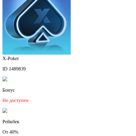
X-Poker
ID 1489839
Бонус
Не доступен
Рейкбек
От 40%