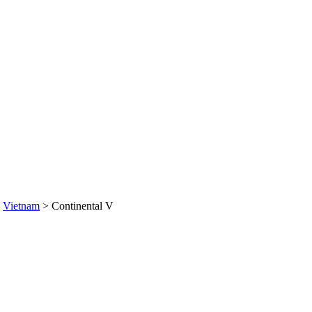
>
Vietnam
>
Continental V