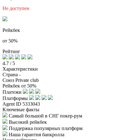
Не доступен
Рейкбек
от 50%
Рейтинг
4.7
/ 5
Характеристики
Страна
-
Союз
Private club
Рейкбек
от 50%
Платежи
Платформы
Agent ID
5333043
Ключевые факты
Самый большой в СНГ покер-рум
Высокий рейкбек
Поддержка популярных платформ
Наша гарантия банкролла