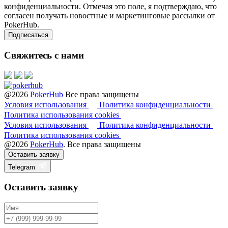
конфиденциальности. Отмечая это поле, я подтверждаю, что
согласен получать новостные и маркетинговые рассылки от
PokerHub.
Свяжитесь с нами
@2026
PokerHub
Все права защищены
Условия использования
Политика конфиденциальности
Политика использования cookies
Условия использования
Политика конфиденциальности
Политика использования cookies
@2026
PokerHub
. Все права защищены
Оставить заявку
Telegram
Оставить заявку