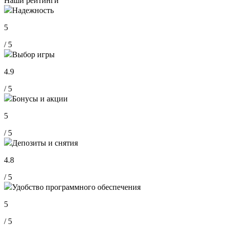
Наши рейтинги
Надежность
5
/ 5
Выбор игры
4.9
/ 5
Бонусы и акции
5
/ 5
Депозиты и снятия
4.8
/ 5
Удобство программного обеспечения
5
/ 5