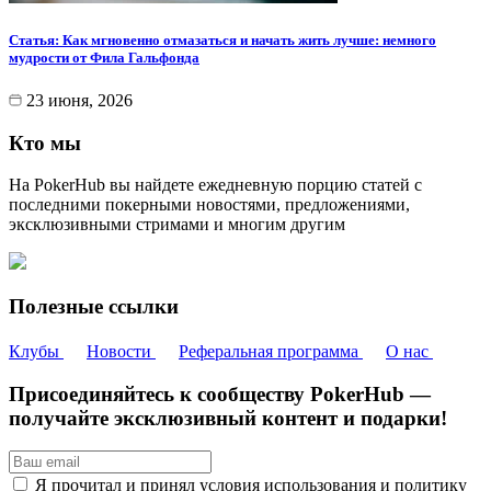
Статья: Как мгновенно отмазаться и начать жить лучше: немного
мудрости от Фила Гальфонда
23 июня, 2026
Кто мы
На PokerHub вы найдете ежедневную порцию статей с
последними покерными новостями, предложениями,
эксклюзивными стримами и многим другим
Полезные ссылки
Клубы
Новости
Реферальная программа
О нас
Присоединяйтесь к сообществу PokerHub —
получайте эксклюзивный контент и подарки!
Я прочитал и принял условия использования и политику