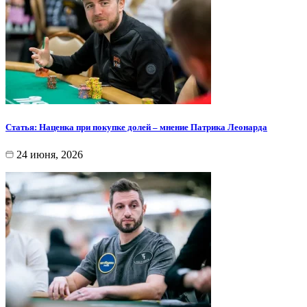
Статья: Наценка при покупке долей – мнение Патрика Леонарда
24 июня, 2026