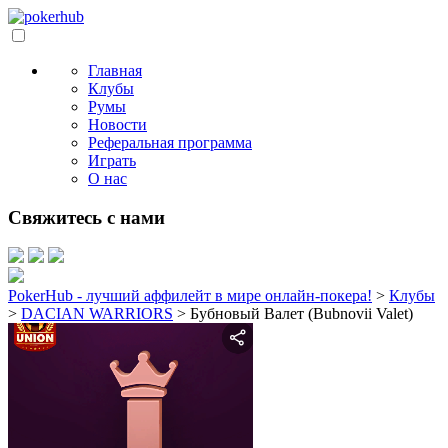
Главная
Клубы
Румы
Новости
Реферальная программа
Играть
О нас
Свяжитесь с нами
PokerHub - лучший аффилейт в мире онлайн-покера!
>
Клубы
>
DACIAN WARRIORS
>
Бубновый Валет (Bubnovii Valet)