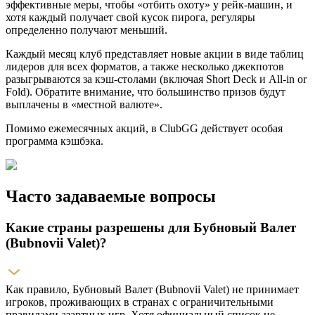
эффективные меры, чтобы «отбить охоту» у рейк-машин, и
хотя каждый получает свой кусок пирога, регуляры
определенно получают меньший.
Каждый месяц клуб представляет новые акции в виде таблиц
лидеров для всех форматов, а также несколько джекпотов
разыгрываются за кэш-столами (включая Short Deck и All-in or
Fold). Обратите внимание, что большинство призов будут
выплачены в «местной валюте».
Помимо ежемесячных акций, в ClubGG действует особая
программа кэшбэка.
Часто задаваемые вопросы
Какие страны разрешены для Бубновый Валет
(Bubnovii Valet)?
Как правило, Бубновый Валет (Bubnovii Valet) не принимает
игроков, проживающих в странах с ограничительными
правилами азартных игр. Хотя официальный список не