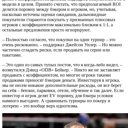
модели в целом. Принято считать, что предполагаемый ROI
делится поровну между бэкером и игроком, но, учитывая,
насколько неточны оценки ожидания, дальновидные
покупатели стараются покупать у признанных плюсовых
игроков с коэффициентом максимально близким к 1:1, а
остальные предложения просто игнорируют.
– Полностью согласен, что покупки на один турнир – это
очень рискованно, – поддержал Джейсон Уилер. – Но можно
частично сгладить риски, если продавать на серии или
пакетами.
– Это один из самых тупых постов, что я когда-либо видел, –
возмутился Дэвид «ODB» Бейкер. – Никто же не заставляет
продавать с коэффициентом, но многие игроки такими
продажами приносят бэкерам деньги. Инвестируя в игрока,
мы не несем никакие дополнительные расходы, он все берет
на себя – бензин, парковки, отели, обучение и так далее. Если
инвестор и игрок делят EV поровну, для бэкера условия
намного выгоднее. А сравнивать турниры по покеру и
лотерею – это вообще верх идиотизма.