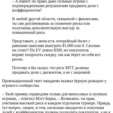
– А имеют ли право даже сильные игроки с
подтвержденными результатами продавать доли с
коэффициентом?
В любой другой области, связанной с финансами,
ты сам доплачиваешь за снижение риска или
получаешь дополнительную выгоду за
повышенный риск.
Представьте, у меня есть лотерейный билет с
равными шансами выиграть $1,000 или 0. Сколько
он стоит? По EV ровно $500, но покупатель
вправе попросить скидку, так как берет на себя все
риски.
Поэтому я бы сказал, что реги MTT должны
продавать доли с дисконтом, а не с наценкой.
Провокационный твит ожидаемо вызвал бурную реакцию у
игрового сообщества.
– Твой пример справедлив только для минусовых и нулевых
игроков, – ответил Мэтт Берки, – Возможно, ты прав,
учитывая высокий риск в каждом отдельном турнире. Правда,
тут вопрос, скорее, в том, насколько аккуратно к покупкам
долей с коэффициентом должны подходить покупатели, а не к