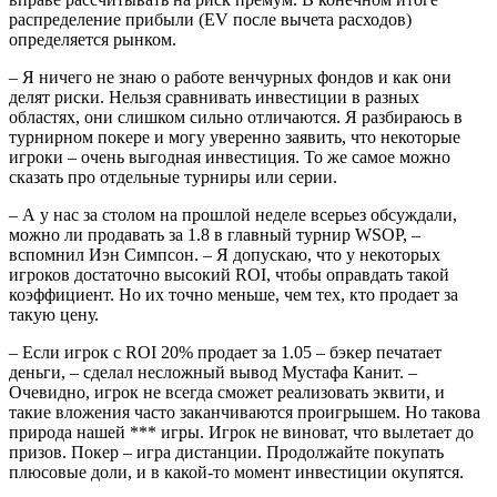
распределение прибыли (EV после вычета расходов)
определяется рынком.
– Я ничего не знаю о работе венчурных фондов и как они
делят риски. Нельзя сравнивать инвестиции в разных
областях, они слишком сильно отличаются. Я разбираюсь в
турнирном покере и могу уверенно заявить, что некоторые
игроки – очень выгодная инвестиция. То же самое можно
сказать про отдельные турниры или серии.
– А у нас за столом на прошлой неделе всерьез обсуждали,
можно ли продавать за 1.8 в главный турнир WSOP, –
вспомнил Иэн Симпсон. – Я допускаю, что у некоторых
игроков достаточно высокий ROI, чтобы оправдать такой
коэффициент. Но их точно меньше, чем тех, кто продает за
такую цену.
– Если игрок с ROI 20% продает за 1.05 – бэкер печатает
деньги, – сделал несложный вывод Мустафа Канит. –
Очевидно, игрок не всегда сможет реализовать эквити, и
такие вложения часто заканчиваются проигрышем. Но такова
природа нашей *** игры. Игрок не виноват, что вылетает до
призов. Покер – игра дистанции. Продолжайте покупать
плюсовые доли, и в какой-то момент инвестиции окупятся.