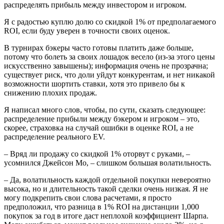
распределять прибыль между инвестором и игроком.
Я с радостью куплю долю со скидкой 1% от предполагаемого
ROI, если буду уверен в точности своих оценок.
В турнирах бэкеры часто готовы платить даже больше,
потому что болеть за своих лошадок весело (из-за этого цены
искусственно завышены); информация очень не прозрачна;
существует риск, что доли уйдут конкурентам, и нет никакой
возможности шортить ставки, хотя это привело бы к
снижению плохих продаж.
Я написал много слов, чтобы, по сути, сказать следующее:
распределение прибыли между бэкером и игроком – это,
скорее, страховка на случай ошибки в оценке ROI, а не
распределение реального EV.
– Вряд ли продажу со скидкой 1% оторвут с руками, –
усомнился Джейсон Мо, – слишком большая волатильность.
– Да, волатильность каждой отдельной покупки невероятно
высока, но и длительность такой сделки очень низкая. Я не
могу подкрепить свои слова расчетами, я просто
предположил, что разница в 1% ROI на дистанции 1,000
покупок за год в итоге даст неплохой коэффициент Шарпа.